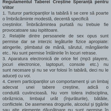
Regulamentul Taberei Creștine Speranță pentru
Viitor
1. Tuturor participanților la tabără li se cere să poarte
o îmbrăcăminte modestă, decentă specifică
creștinilor. Îmbrăcămintea purtată nu trebuie fie
provocatoare sau ispititoare.
2. Relațiile dintre persoanele de sex opus sunt
permise dar se interzic legăturile fizice apropiate:
atingerile, plimbatul de mână, sărutul, mângâierile
etc.. Nu sunt permise întâlnirile în locuri retrase.
3. Aparatura electronică de orice fel (mp3 playere,
jocuri electronice, laptopuri, console etc.) nu
sunt
necesare şi nu se vor folosi în tabără, deci nu le
aduceți cu voi.
4. Cerem participanților un comportament şi un limbaj
adecvat unei tabere creștine, adică o
conduită
cuviincioasă. Nu vom tolera indisciplina,
obrăznicia, limbajul urât (înjurăturile), bătăile,
conflictele. De
asemenea drogurile, alcoolul şi ţigările
sau alte elemente dăunătoare nu sunt permise în