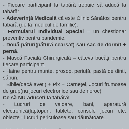
-
Fiecare participant la tabără trebuie să aducă la
tabără:
-
Adeverință Medicală
că este Clinic Sănătos pentru
tabără (de la medicul de familie).
-
Formularul Individual Special
– un chestionar
preventiv pentru pandemie.
-
Două pături(pătură cearșaf) sau sac de dormit +
pernă
.
- Mască Facială Chirurgicală – câteva bucăți pentru
fiecare participant.
- Haine pentru munte, prosop, periuță, pastă de dinți
,
săpun,
- Biblie(dacă aveți) + Pix + Carnețel, Jocuri frumoase
de grup(nu jocuri electronice sau de noroc)
Ce să NU aduceți la tabără!
- Lucruri de valoare, bani, aparatură
electronică(laptopuri, tablete, console jocuri etc,
obiecte - lucruri periculoase sau dăunătoare...