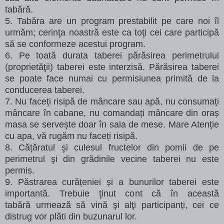
tabără.
5. Tabăra are un program prestabilit pe care noi îl
urmăm; cerinţa noastră este ca toţi cei care participă
să se conformeze acestui program.
6. Pe toată durata taberei părăsirea perimetrului
(proprietăţii) taberei este interzisă. Părăsirea taberei
se poate face numai cu permisiunea primită de la
conducerea taberei.
7. Nu faceți risipă de mâncare sau apă, nu consumați
mâncare în cabane, nu comandați mâncare din oraș
masa se servește doar în sala de mese. Mare Atenție
cu apa, vă rugăm nu faceți risipă.
8. Cățăratul şi culesul fructelor din pomii de pe
perimetrul şi din grădinile vecine taberei nu este
permis.
9. Păstrarea curățeniei și a bunurilor taberei este
importantă. Trebuie ţinut cont că în această
tabără
urmează să vină şi alţi participanți, cei ce
distrug vor plăti din buzunarul lor.