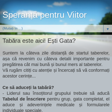
Speranță pentru Viitor
▼
Tabăra este aici! Ești Gata?
Suntem la câteva zile distanță de startul taberelor,
așa că revenim cu câteva detalii importante pentru
pregătirea cât mai bună și bunul mers al taberelor.
Vă rugăm citiți cu atenție și încercați să vă conformați
acestor cerințe...
Ce să aduceți la tabără?
- Liderul sau însoțitorul grupului trebuie să aducă
Tabelul de Înscriere
pentru grup, gata completat, el
aduce și adeverințele medicale și formularele
individuale speciale.