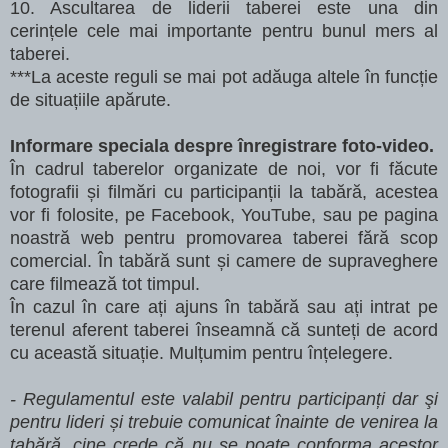
10. Ascultarea de liderii taberei este una din
cerințele cele mai importante pentru bunul mers al
taberei.
***La aceste reguli se mai pot adăuga altele în funcție
de situațiile apărute.
Informare speciala despre înregistrare foto-video.
În cadrul taberelor organizate de noi, vor fi făcute
fotografii și filmări cu participanții la tabără, acestea
vor fi folosite, pe Facebook, YouTube, sau pe pagina
noastră web pentru promovarea taberei fără scop
comercial. În tabără sunt și camere de supraveghere
care filmează tot timpul.
În cazul în care ați ajuns în tabără sau ați intrat pe
terenul aferent taberei înseamnă că sunteți de acord
cu această situație. Mulțumim pentru înțelegere.
- Regulamentul este valabil pentru participanți dar şi
pentru lideri și trebuie comunicat înainte de
venirea la
tabără, cine crede că nu se poate conforma acestor