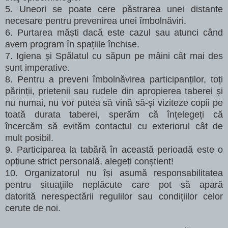
5. Uneori se poate cere păstrarea unei distanțe
necesare pentru prevenirea unei îmbolnăviri.
6. Purtarea măști dacă este cazul sau atunci când
avem program în spațiile închise.
7. Igiena și Spălatul cu săpun pe mâini cât mai des
sunt imperative.
8. Pentru a preveni îmbolnăvirea participanților, toți
părinții, prietenii sau rudele din apropierea
taberei și
nu numai, nu vor putea să vină să-și viziteze copii pe
toată durata taberei, sperăm că
înțelegeți că
încercăm să evităm contactul cu exteriorul cât de
mult posibil.
9. Participarea la tabără în această perioadă este o
opțiune strict personală, alegeți conștient!
10. Organizatorul nu își asumă responsabilitatea
pentru situațiile neplăcute care pot să apară
datorită
nerespectării regulilor sau condițiilor celor
cerute de noi.