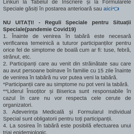
Linkuri la Tabelul de Înscriere și la Formularele
Speciale găsiți în postarea anterioară sau
aici👈
NU UITAȚI! - Reguli Speciale pentru Situații
Speciale(pandemie Covid19)
1. Înainte de venirea în tabără este necesară
verificarea temeinică a tuturor participanților pentru
orice fel
de simptome de boală cum ar fi: tuse, febră,
strănut, etc.
2. Participanți care au venit din străinătate sau care
au avut persoane bolnave în familie cu 15 zile înainte
de venirea în tabără nu vor putea veni la tabără.
*Participanții care au simptome nu pot veni la tabără.
**Liderul Însoțitor și Biserica sunt responsabile în
cazul în care nu vor respecta cele cerute de
organizatori.
3. Adeverința Medicală și Formularul Individual
Special sunt obligatorii pentru toți participanții.
4. La sosirea în tabără este posibilă efectuarea unui
triaj epidemiologic.