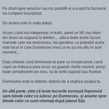
Pe drum spre serviciu l-au ros pantofii si s-a oprit la farmacie
sa cumpere leucoplast.
De aceea este in viata astazi.
Acum, cand ma intepenesc in trafic, pierd un lift, ma intorc
din drum sa raspund la telefon.... adica toate acele lucruri
marunte care ma enerveaza, ma gandesc ca probabil acela
este locul in care Dumnezeu vrea ca eu sa ma aflu in acel
moment...
Data viitoare cand dimineata ta pare ca incepe prost, cand
copiii se imbraca prea incet, nu gasesti cheile masinii, prinzi
toate semafoarele pe rosu, nu te simti suparat sau frustrat.
Dumnezeu este la datorie, datoria de a veghea asupra ta.
De altă parte, ştim că toate lucrurile lucrează împreună
spre binele celor ce iubesc pe Dumnezeu, şi anume spre
binele celor ce sunt chemaţi după planul Său