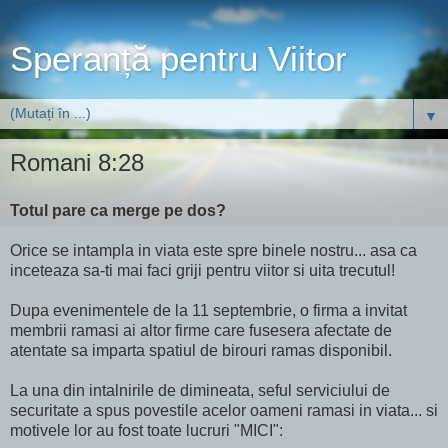
Speranță pentru Viitor
▼
Romani 8:28
Totul pare ca merge pe dos?
Orice se intampla in viata este spre binele nostru... asa ca
inceteaza sa-ti mai faci griji pentru viitor si uita trecutul!
Dupa evenimentele de la 11 septembrie, o firma a invitat
membrii ramasi ai altor firme care fusesera afectate de
atentate sa imparta spatiul de birouri ramas disponibil.
La una din intalnirile de dimineata, seful serviciului de
securitate a spus povestile acelor oameni ramasi in viata... si
motivele lor au fost toate lucruri "MICI":