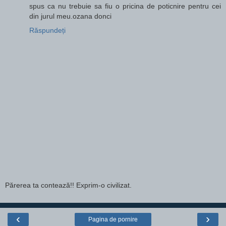
spus ca nu trebuie sa fiu o pricina de poticnire pentru cei
din jurul meu.ozana donci
Răspundeți
Părerea ta contează!! Exprim-o civilizat.
‹
›
Pagina de pornire