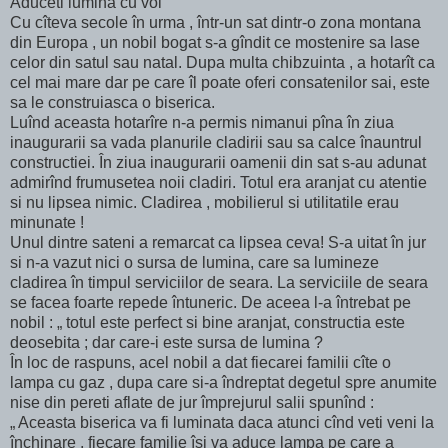
Aduceti lumina cu voi
Cu cîteva secole în urma , într-un sat dintr-o zona montana
din Europa , un nobil bogat s-a gîndit ce mostenire sa lase
celor din satul sau natal. Dupa multa chibzuinta , a hotarît ca
cel mai mare dar pe care îl poate oferi consatenilor sai, este
sa le construiasca o biserica.
Luînd aceasta hotarîre n-a permis nimanui pîna în ziua
inaugurarii sa vada planurile cladirii sau sa calce înauntrul
constructiei. În ziua inaugurarii oamenii din sat s-au adunat
admirînd frumusetea noii cladiri. Totul era aranjat cu atentie
si nu lipsea nimic. Cladirea , mobilierul si utilitatile erau
minunate !
Unul dintre sateni a remarcat ca lipsea ceva! S-a uitat în jur
si n-a vazut nici o sursa de lumina, care sa lumineze
cladirea în timpul serviciilor de seara. La serviciile de seara
se facea foarte repede întuneric. De aceea l-a întrebat pe
nobil : „ totul este perfect si bine aranjat, constructia este
deosebita ; dar care-i este sursa de lumina ?
În loc de raspuns, acel nobil a dat fiecarei familii cîte o
lampa cu gaz , dupa care si-a îndreptat degetul spre anumite
nise din pereti aflate de jur împrejurul salii spunînd :
„ Aceasta biserica va fi luminata daca atunci cînd veti veni la
închinare , fiecare familie îsi va aduce lampa pe care a