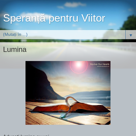
Speranță pentru Viitor
▼
Lumina