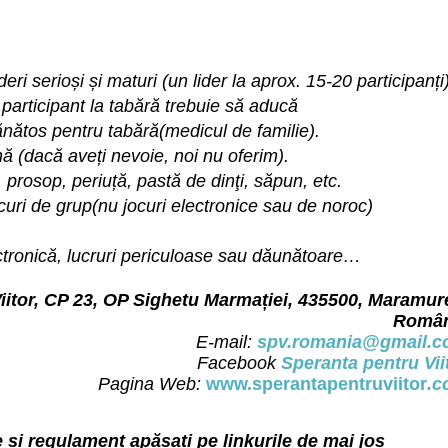
lideri serioși și maturi (un lider la aprox. 15-20 participanți
participant la tabără trebuie să aducă
nătos pentru tabără(medicul de familie).
 (dacă aveți nevoie, noi nu oferim).
), prosop, periuță, pastă de dinţi, săpun, etc.
curi de grup(nu jocuri electronice sau de noroc)
ectronică, lucruri periculoase sau dăunătoare…
iitor, CP 23, OP Sighetu Marmației, 435500, Maramur
Român
E-mail:
spv.romania@gmail.
Facebook
Speranta pentru Vii
Pagina
Web:
www.sperantapentruviitor
.c
e și regulament apăsați pe linkurile de mai jos