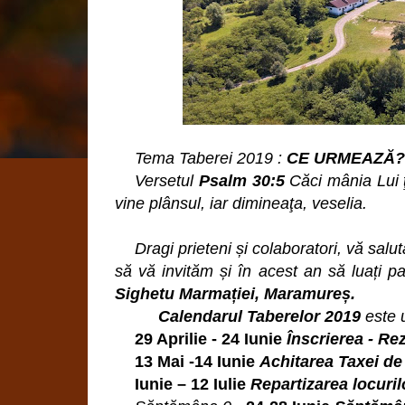
Tema Taberei 2019 :
CE URMEAZĂ
Versetul
Psalm 30:5
Căci mânia Lui ţ
vine plânsul, iar dimineaţa, veselia.
Dragi prieteni și colaboratori, vă sa
să vă invităm și în acest an să luați p
Sighetu Marmației, Maramureș.
Calendarul Taberelor 2019
este 
29 Aprilie - 24 Iunie
Înscrierea - Re
13 Mai -14 Iunie
Achitarea Taxei de 
Iunie – 12 Iulie
Repartizarea locuril