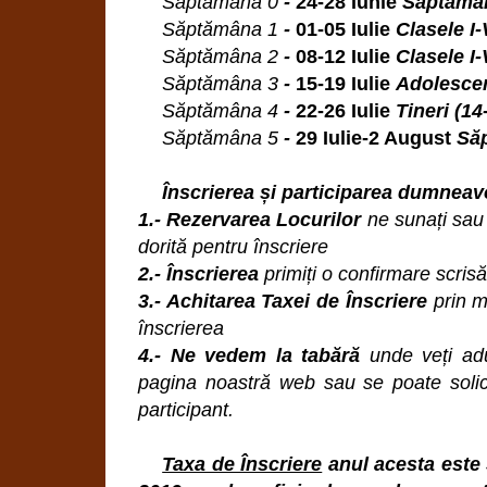
Săptămâna 0
-
24-28 Iunie
Săptămân
Săptămâna 1
-
01-05 Iulie
Clasele I-
Săptămâna 2
-
08-12 Iulie
Clasele I-
Săptămâna 3
-
15-19 Iulie
Adolescen
Săptămâna 4
-
22-26 Iulie
Tineri (14
Săptămâna 5
-
29 Iulie-2 August
Săp
Înscrierea și participarea dumneav
1.- Rezervarea Locurilor
ne sunați sau 
dorită pentru înscriere
2.- Înscrierea
primiți o confirmare scrisă
3.- Achitarea Taxei de Înscriere
prin m
înscrierea
4.- Ne vedem la tabără
unde veți a
pagina noastră web sau se poate solic
participant.
Taxa de Înscriere
anul acesta este 5