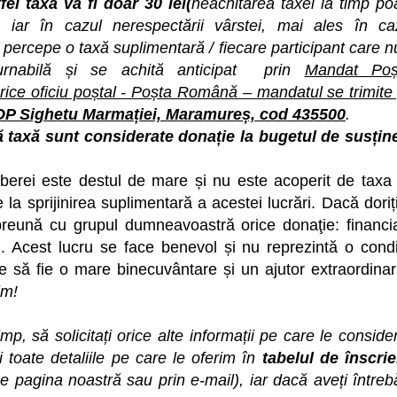
el taxa va fi doar 30 lei(
neachitarea taxei la timp po
, iar în cazul nerespectării vârstei, mai ales în ca
 percepe o taxă suplimentară / fiecare participant care n
urnabilă și se achită anticipat
prin
Mandat Poș
orice oficiu poștal - Poșta Română – mandatul se trimite
OP Sighetu Marmației, Maramureș, cod 435500
.
ă taxă sunt considerate donație la bugetul de susțin
berei este destul de mare și nu este acoperit de taxa
a sprijinirea suplimentară a acestei lucrări. Dacă doriți
 împreună cu grupul dumneavoastră orice donaţie: financi
. Acest lucru se face benevol și nu reprezintă o condi
te să fie o mare binecuvântare și un ajutor extraordinar
im!
mp, să solicitați orice alte informații pe care le consider
 toate detaliile pe care le oferim în
tabelul de înscrie
 pagina noastră sau prin e-mail), iar dacă aveți întrebă