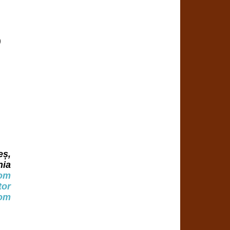
)
eș,
ia
com
tor
om