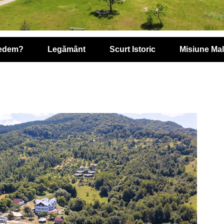
redem?
Legământ
Scurt Istoric
Misiune Ma