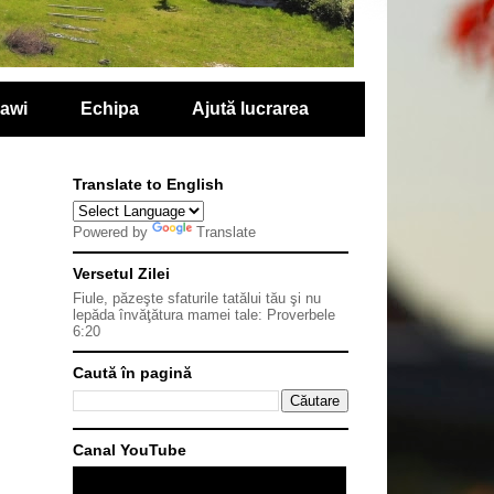
lawi
Echipa
Ajută lucrarea
Translate to English
Powered by
Translate
Versetul Zilei
Fiule, păzeşte sfaturile tatălui tău şi nu
lepăda învăţătura mamei tale:
Proverbele
6:20
Caută în pagină
Canal YouTube