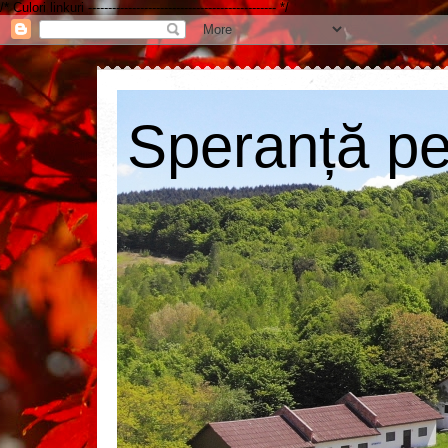
/* Culori linkuri ----------------------------------------------- */
Speranță pen