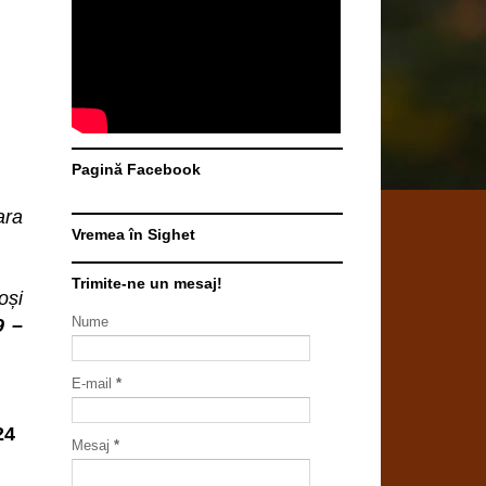
Pagină Facebook
ara
Vremea în Sighet
Trimite-ne un mesaj!
oși
Nume
9 –
E-mail
*
24
Mesaj
*