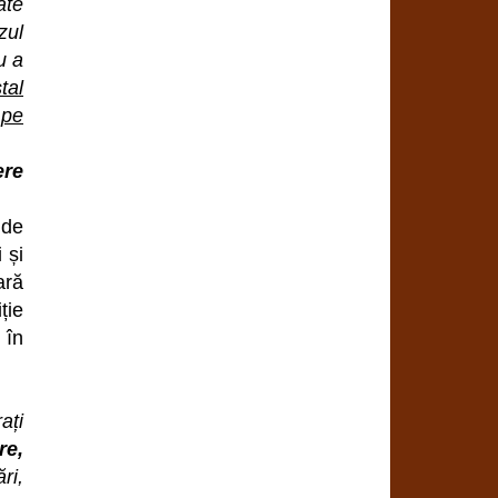
ate
zul
u a
tal
 pe
ere
 de
 și
ară
ție
 în
ați
re,
ri,