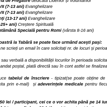
a de Pregătire
dedicată Liderilor și Voluntarilor
VII (7-13 ani)
Evanghelizare
VII (7-13 ani)
Evanghelizare
ți (13-17 ani)
Evanghelizare
-25+ ani)
Creștere Spirituală
tămână Specială pentru Romi
(vârsta 8-16 ani)
oastră la Tabără se poate face urmând acești pași:
ne scrieți un email în care solicitați nr. de locuri și perio
 sau verbală a disponibilității locurilor în perioada solicit
andat poștal, plată directă sau în cont astfel se finalize
duce
tabelul de înscriere
- tipizat(se poate obține de
ita prin e-mail)
și
adeverințele medicale
pentru fiec
0 lei / participant, cei ce o vor achita până pe 14 Iu