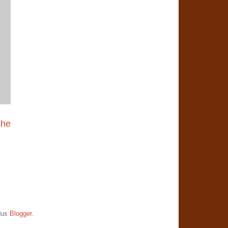
che
dus
Blogger
.