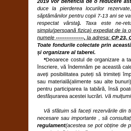
2019 vor beneficia de o reducere astf
duce la pierderea locurilor rezervate
săptămânilor pentru copii 7-13 ani se va
respectat vârsta
).
Taxa este ne-ret
simplu(persoană fizica) expediat de la 
numele
----------------,
la adresa:
CP 23, 
Toate fondurile colectate prin aceast
și organizare al taberei.
*
Deoarece costul de organizare a ta
înscriere, vă îndemnăm pe această cale l
aveți posibilitatea puteți să trimiteți
sau materială(alimente sau alte bunuri)
pentru participarea la tabără, însă poa
desfășurarea acestei lucrări
. Vă mulțum
Vă sfătuim să faceți rezervările din ti
necesare sau importante , să consultați
regulament
(acestea se pot obține de pe