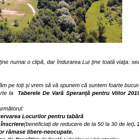
?
ine numai o clipă, dar îndurarea Lui ţine toată viaţa: se
lutăm pe toți și vrem să vă spunem că suntem foarte bucur
arte la
Taberele De Vară Speranță pentru Viitor 201
următorul:
zervarea Locurilor pentru tabără
Înscriere
(beneficiați de reducere de la 50 la 30 de lei)
.
or rămase libere-neocupate.