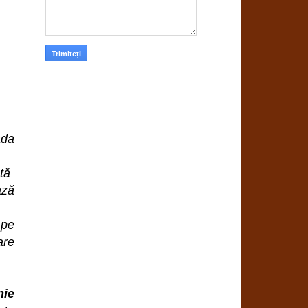
ada
ată
ază
 pe
are
nie