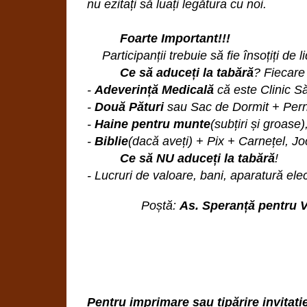
nu ezitați să luați legătura cu noi.
Foarte Important!!!
Participanții trebuie să fie însoțiți de 
Ce să aduceți la tabără
?
Fiecare 
-
Adeverință Medicală
că
este Clinic Să
-
Două Pături
sau Sac de Dormit + Pernă
-
Haine pentru munte
(subțiri și groase
-
Biblie
(dacă aveți) + Pix + Carnețel, Jo
Ce să NU aduceți la tabără
!
- Lucruri de valoare, bani, aparatură el
Poștă:
As. Speranță pentru V
Pentru imprimare sau tipărire invitați