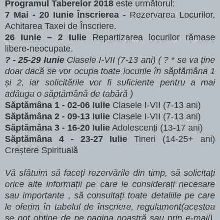
Programul Taberelor 2018
este următorul:
7 Mai - 20 Iunie Înscrierea
- Rezervarea Locurilor,
Achitarea Taxei de Înscriere.
26 Iunie – 2 Iulie
Repartizarea locurilor rămase
libere-neocupate.
? -
25-29 Iunie
Clasele I-VII (7-13 ani) ( ? * se va ține
doar dacă se vor ocupa toate locurile în săptămâna 1
și 2, iar solicitările vor fi suficiente pentru a mai
adăuga o săptămână de tabără )
Săptămâna 1 - 02-06 Iulie
Clasele I-VII (7-13 ani)
Săptămâna 2 - 09-13 Iulie
Clasele I-VII (7-13 ani)
Săptămâna 3 - 16-20 Iulie
Adolescenți (13-17 ani)
Săptămâna 4 - 23-27 Iulie
Tineri (14-25+ ani)
Creștere Spirituală
Vă sfătuim să faceți rezervările din timp, să solicitați
orice alte informații pe care le considerați necesare
sau importante , să consultați toate detaliile pe care
le oferim în tabelul de înscriere, regulament(acestea
se pot obține de pe pagina noastră sau prin e-mail),