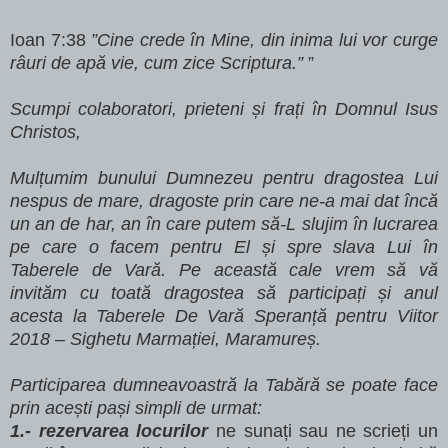
Ioan 7:38
”Cine crede în Mine, din inima lui vor curge
râuri de apă vie, cum zice Scriptura.”
”
Scumpi colaboratori, prieteni și frați în Domnul Isus
Christos,
Mulțumim bunului Dumnezeu pentru dragostea Lui
nespus de mare, dragoste prin care ne-a mai dat încă
un an de har, an în care putem să-L slujim în lucrarea
pe care o facem pentru El și spre slava Lui în
Taberele de Vară. Pe această cale vrem să vă
invităm cu toată dragostea să participați și anul
acesta la Taberele De Vară Speranță pentru Viitor
2018 – Sighetu Marmației, Maramureș.
Participarea dumneavoastră la Tabără se poate face
prin acești pași simpli de urmat:
1.- rezervarea locurilor
ne sunați sau ne scrieți un