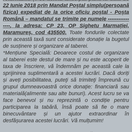
22 Iunie 2018 prin Mandat Poștal simplu(persoană
fizica) expediat de la orice oficiu poștal - Poșta
Română – mandatul se trimite pe numele
------------
----
, la adresa: CP 23, OP Sighetu Marmației,
Maramureș, cod 435500.
Toate fondurile colectate
prin această taxă sunt considerate donație la bugetul
de susținere și organizare al taberei.
*Mențiune Specială: Deoarece costul de organizare
al taberei este destul de mare și nu este acoperit de
taxa de înscriere, vă îndemnăm pe această cale la
sprijinirea suplimentară a acestei lucrări. Dacă doriți
și aveți posibilitatea, puteţi să trimiteţi împreună cu
grupul dumneavoastră orice donaţie: financiară sau
materială(alimente sau alte bunuri). Acest lucru se va
face benevol și nu reprezintă o condiție pentru
participarea la tabără, însă poate să fie o mare
binecuvântare și un ajutor extraordinar în
desfășurarea acestei lucrări. Vă mulțumim!