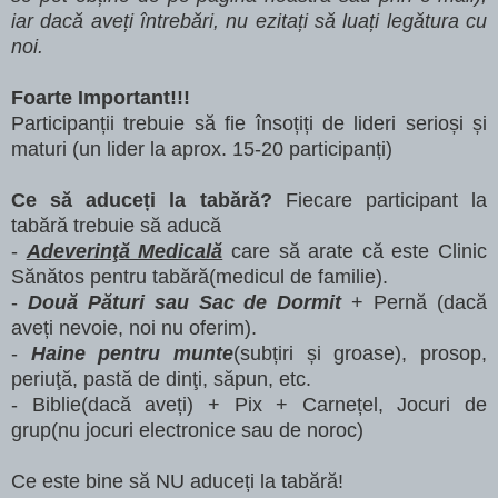
iar dacă aveți întrebări, nu ezitați să luați legătura cu
noi.
Foarte Important!!!
Participanții trebuie să fie însoțiți de lideri serioși și
maturi (un lider la aprox. 15-20 participanți)
Ce să aduceți la tabără?
Fiecare participant la
tabără trebuie să aducă
-
Adeverinţă Medicală
care să arate că este Clinic
Sănătos pentru tabără(medicul de familie).
-
Două Pături sau Sac de Dormit
+ Pernă (dacă
aveți nevoie, noi nu oferim).
-
Haine pentru munte
(subțiri și groase), prosop,
periuţă, pastă de dinţi, săpun, etc.
- Biblie(dacă aveți) + Pix + Carnețel, Jocuri de
grup(nu jocuri electronice sau de noroc)
Ce este bine să NU aduceți la tabără!