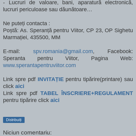
- Lucruri de valoare, bani, aparatură electronică,
lucruri periculoase sau dăunătoare…
Ne puteți contacta :
Poștă: As. Speranță pentru Viitor, CP 23, OP Sighetu
Marmației, 435500, MM
E-mail:
spv.romania@gmail.com
, Facebook:
Speranta pentru Viitor, Pagina Web:
www.sperantapentruviitor.com
Link spre pdf
INVITAȚIE
pentru tipărire(printare) sau
click
aici
Link spre pdf
TABEL ÎNSCRIERE+REGULAMENT
pentru tipărire click
aici
Distribuiți
Niciun comentariu: