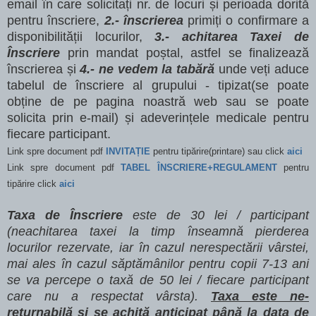
email în care solicitați nr. de locuri și perioada dorită
pentru înscriere,
2.- înscrierea
primiți o confirmare a
disponibilității locurilor,
3.- achitarea Taxei de
Înscriere
prin mandat poștal, astfel se finalizează
înscrierea și
4.- ne vedem la tabără
unde veți aduce
tabelul de înscriere al grupului - tipizat(se poate
obține de pe pagina noastră web sau se poate
solicita prin e-mail) și adeverințele medicale pentru
fiecare participant.
Link spre document pdf
INVITAȚIE
pentru tipărire(printare) sau click
aici
Link spre document pdf
TABEL ÎNSCRIERE+REGULAMENT
pentru
tipărire click
aici
Taxa de Înscriere
este de 30 lei / participant
(neachitarea taxei la timp înseamnă pierderea
locurilor rezervate, iar în cazul nerespectării vârstei,
mai ales în cazul săptămânilor pentru copii 7-13 ani
se va percepe o taxă de 50 lei / fiecare participant
care nu a respectat vârsta).
Taxa este ne-
returnabilă și se achită anticipat până la data de