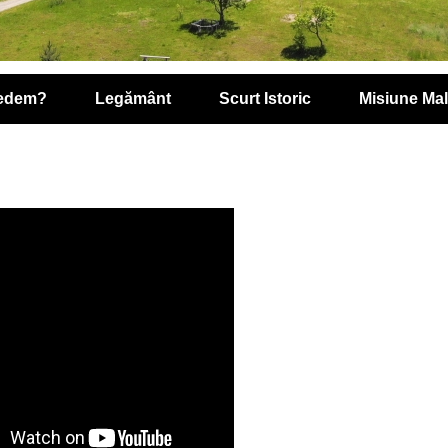
redem?
Legământ
Scurt Istoric
Misiune Ma