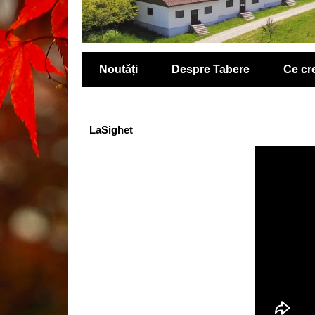
Noutăți
Despre Tabere
Ce c
LaSighet