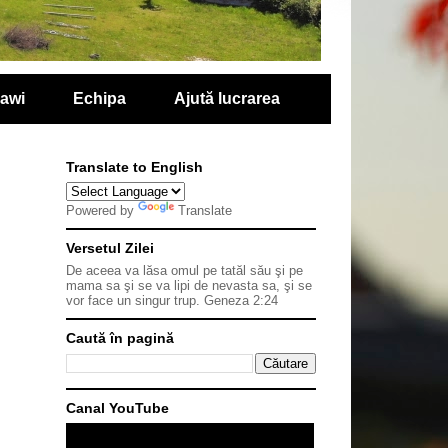
lawi
Echipa
Ajută lucrarea
Translate to English
Powered by
Translate
Versetul Zilei
De aceea va lăsa omul pe tatăl său şi pe
mama sa şi se va lipi de nevasta sa, şi se
vor face un singur trup.
Geneza 2:24
Caută în pagină
Canal YouTube