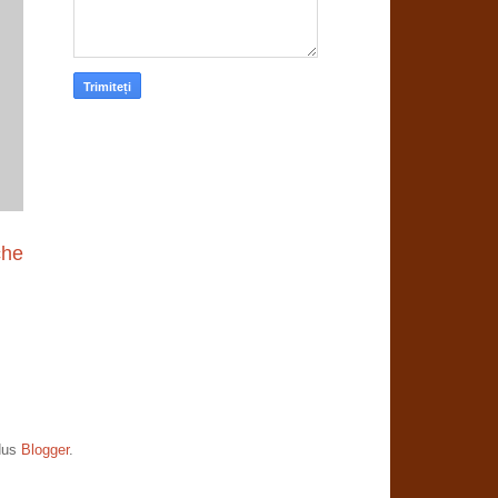
che
dus
Blogger
.