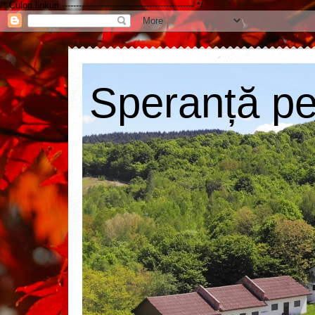
/* Culori linkuri ----------------------------------------------- */
Speranță pen