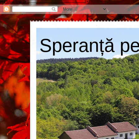
/* Culori linkuri ----------------------------------------------- */
Speranță pen