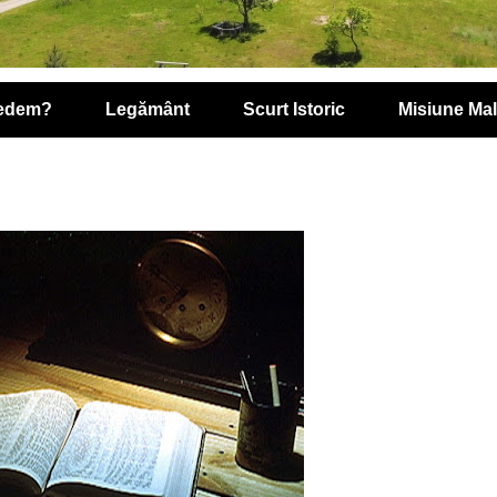
redem?
Legământ
Scurt Istoric
Misiune Ma