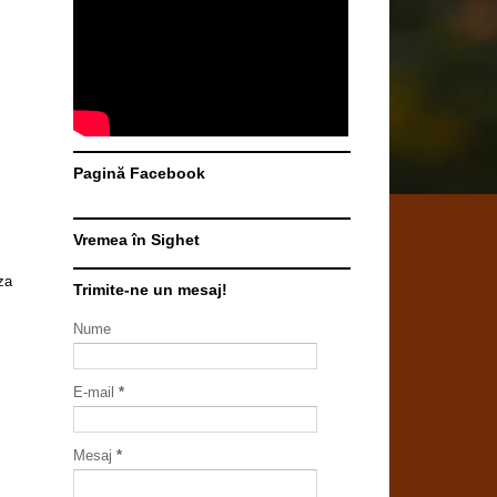
Pagină Facebook
Vremea în Sighet
za
Trimite-ne un mesaj!
Nume
E-mail
*
Mesaj
*