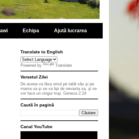
lawi
Echipa
Ajută lucrarea
Translate to English
Powered by
Translate
Versetul Zilei
De aceea va lăsa omul pe tatăl său şi pe
mama sa şi se va lipi de nevasta sa, şi se
vor face un singur trup.
Geneza 2:24
Caută în pagină
Canal YouTube