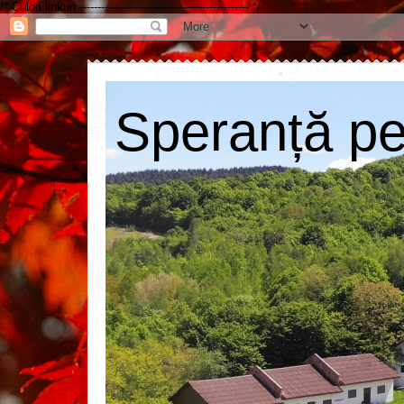
/* Culori linkuri ----------------------------------------------- */
Speranță pen