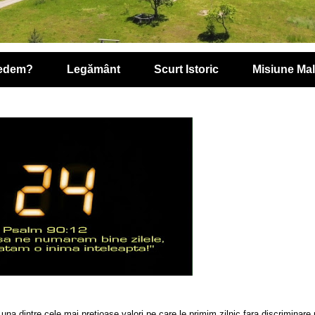
redem?
Legământ
Scurt Istoric
Misiune Ma
 una dintre cele mai pretioase valori pe care le primim zilnic fara discriminare 