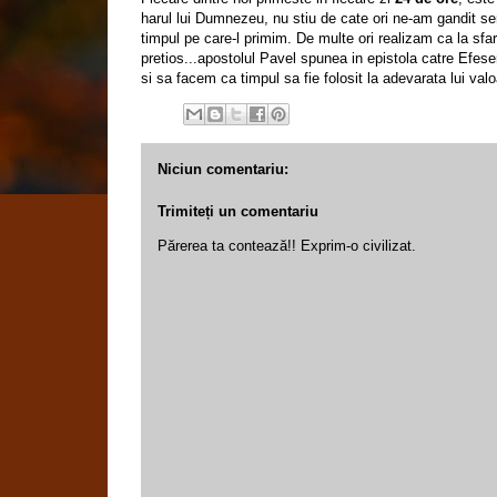
harul lui Dumnezeu, nu stiu de cate ori ne-am gandit ser
timpul pe care-l primim. De multe ori realizam ca la sfars
pretios...apostolul Pavel spunea in epistola catre Efes
si sa facem ca timpul sa fie folosit la adevarata lui valo
Niciun comentariu:
Trimiteți un comentariu
Părerea ta contează!! Exprim-o civilizat.