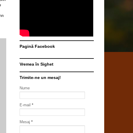
u
emn
Pagină Facebook
Vremea în Sighet
Trimite-ne un mesaj!
Nume
E-mail
*
Mesaj
*