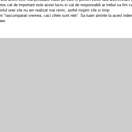
ios cat de important este acest lucru si cat de responsabili ar trebui sa fim c
itul unei zile nu am realizat mai nimic, astfel risipim zile si timp
eni "rascumparati vremea, caci zilele sunt rele". Sa luam aminte la acest ind
are.