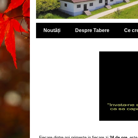
Noutăți
Despre Tabere
Ce c
Fiecare dintre noi primeste in fiecare zi
24 de ore
, este