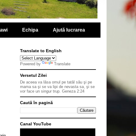
lawi
Echipa
Ajută lucrarea
Translate to English
Powered by
Translate
Versetul Zilei
De aceea va lăsa omul pe tatăl său şi pe
mama sa şi se va lipi de nevasta sa, şi se
vor face un singur trup.
Geneza 2:24
Caută în pagină
Canal YouTube
prin