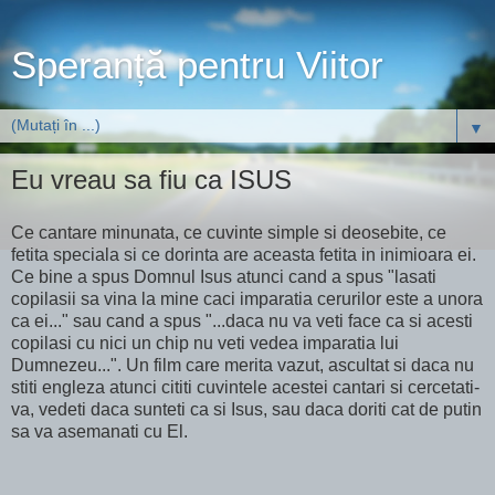
Speranță pentru Viitor
▼
Eu vreau sa fiu ca ISUS
Ce cantare minunata, ce cuvinte simple si deosebite, ce
fetita speciala si ce dorinta are aceasta fetita in inimioara ei.
Ce bine a spus Domnul Isus atunci cand a spus "lasati
copilasii sa vina la mine caci imparatia cerurilor este a unora
ca ei..." sau cand a spus "...daca nu va veti face ca si acesti
copilasi cu nici un chip nu veti vedea imparatia lui
Dumnezeu...". Un film care merita vazut, ascultat si daca nu
stiti engleza atunci cititi cuvintele acestei cantari si cercetati-
va, vedeti daca sunteti ca si Isus, sau daca doriti cat de putin
sa va asemanati cu El.