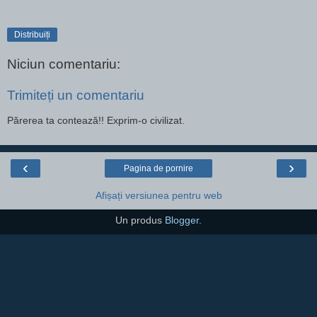
Distribuiți
Niciun comentariu:
Trimiteți un comentariu
Părerea ta contează!! Exprim-o civilizat.
‹
›
Pagina de pornire
Afișați versiunea pentru web
Un produs
Blogger
.